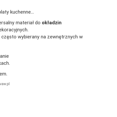
laty kuchenne...
rsalny materiał do
okładzin
ekoracyjnych.
ał często wybierany na zewnętrznych w
anie
kach.
em.
aw.pl