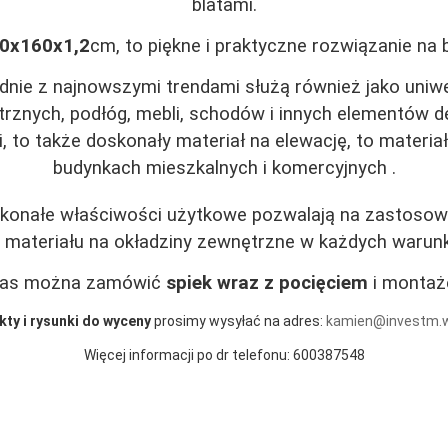
blatami.
0x160x1,2
cm, to piękne i praktyczne rozwiązanie na b
nie z najnowszymi trendami służą również jako uniwe
rznych, podłóg, mebli, schodów i innych elementów d
 to także doskonały materiał na elewację, to materi
budynkach mieszkalnych i komercyjnych .
konałe właściwości użytkowe pozwalają na zastosow
 materiału na okładziny zewnętrzne w każdych warun
nas można zamówić
spiek wraz z pocięciem
i montaż
kty i rysunki do wyceny
prosimy wysyłać na adres:
kamien@investm.w
Więcej informacji po dr telefonu: 600387548