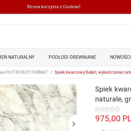
Strona korzysta z Cookies!
IEŃ NATURALNY
PODŁOGI DREWNIANE
NOWOŚCI
owe PŁYTKI DUŻY FORMAT
Spiek kwarcowy Ballet, wykończenie nat
Spiek kwar
naturale, 
975,
00
P