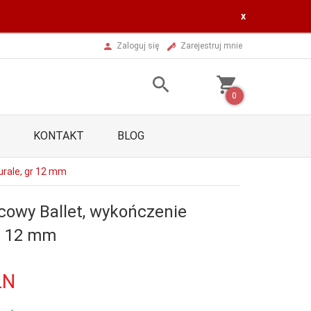
x
Zaloguj się
Zarejestruj mnie
0
KONTAKT
BLOG
urale, gr 12 mm
cowy Ballet, wykończenie
gr 12 mm
LN