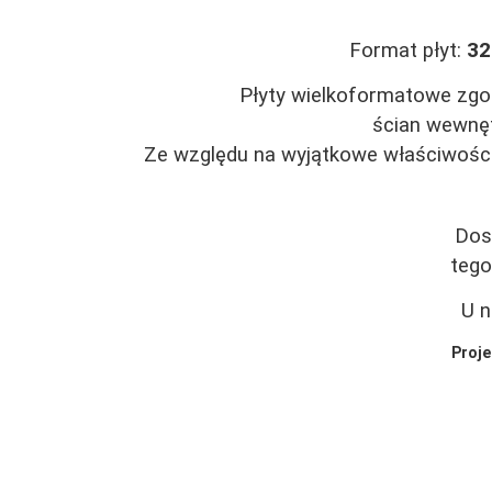
Format płyt:
32
Płyty wielkoformatowe zgod
ścian wewnęt
Ze względu na wyjątkowe właściwości,
Dos
tego
U 
Proje