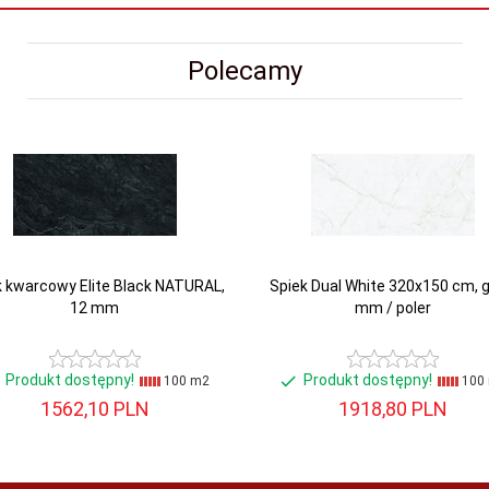
Polecamy
k kwarcowy Elite Black NATURAL,
Spiek Dual White 320x150 cm, g
12 mm
mm / poler
Produkt dostępny!
Produkt dostępny!
100 m2
100
1562,
10
PLN
1918,
80
PLN