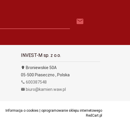
INVEST-M sp. z o.o.
Broniewskie 50A
05-500
Piaseczno
,
Polska
600387548
biuro@kamien.waw.pl
Informacja o cookies
|
oprogramowanie sklepu internetowego
RedCart.pl