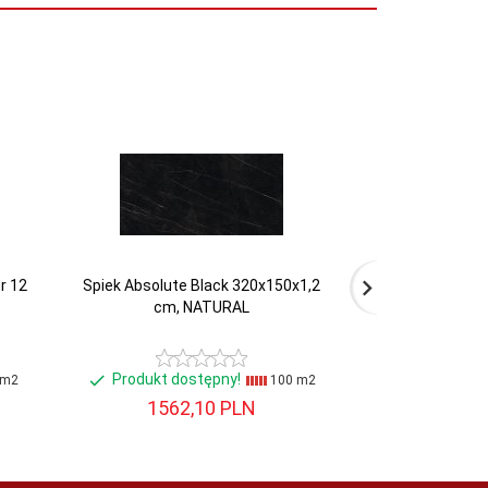
r 12
Spiek Absolute Black 320x150x1,2
Spiek Calacatta
cm, NATURAL
na
Produkt dostępny!
Produkt do
 m2
100 m2
1562,
10
PLN
1562